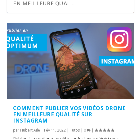
EN MEILLEURE QUAL...
COMMENT PUBLIER VOS VIDÉOS DRONE
EN MEILLEURE QUALITÉ SUR
INSTAGRAM
par
Hubert Aile
|
Fév 11, 2022
|
Tutos
|
0
|
Publier à la meilleure qualité sur Instagram Voici mes