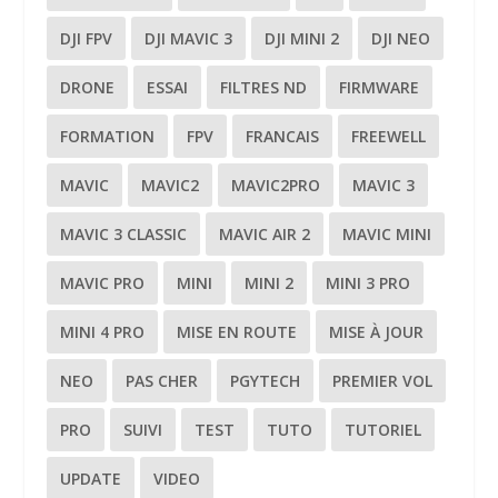
DJI FPV
DJI MAVIC 3
DJI MINI 2
DJI NEO
DRONE
ESSAI
FILTRES ND
FIRMWARE
FORMATION
FPV
FRANCAIS
FREEWELL
MAVIC
MAVIC2
MAVIC2PRO
MAVIC 3
MAVIC 3 CLASSIC
MAVIC AIR 2
MAVIC MINI
MAVIC PRO
MINI
MINI 2
MINI 3 PRO
MINI 4 PRO
MISE EN ROUTE
MISE À JOUR
NEO
PAS CHER
PGYTECH
PREMIER VOL
PRO
SUIVI
TEST
TUTO
TUTORIEL
UPDATE
VIDEO