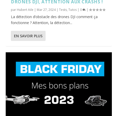
DRONES DJI, ATTENTION AUX CRASHS !
par
Hubert Aile
|
Mar 27, 2024
|
Tests
,
Tutos
|
0
|
La détection d’obstacle des drones DJI comment ça
fonctionne ? Attention, la détection...
EN SAVOIR PLUS