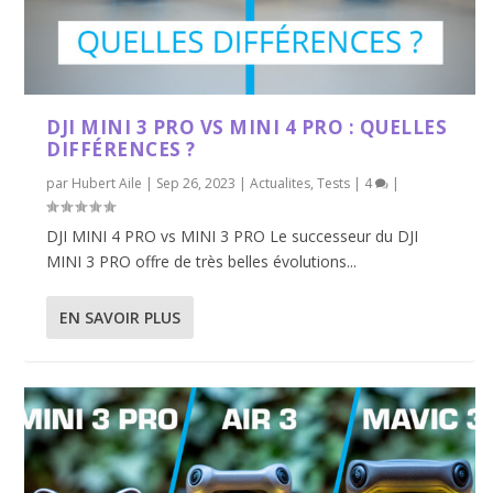
DJI MINI 3 PRO VS MINI 4 PRO : QUELLES
DIFFÉRENCES ?
par
Hubert Aile
|
Sep 26, 2023
|
Actualites
,
Tests
|
4
|
DJI MINI 4 PRO vs MINI 3 PRO Le successeur du DJI
MINI 3 PRO offre de très belles évolutions...
EN SAVOIR PLUS