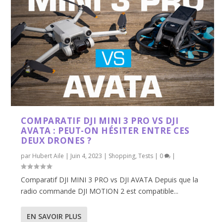
COMPARATIF DJI MINI 3 PRO VS DJI
AVATA : PEUT-ON HÉSITER ENTRE CES
DEUX DRONES ?
par
Hubert Aile
|
Juin 4, 2023
|
Shopping
,
Tests
|
0
|
Comparatif DJI MINI 3 PRO vs DJI AVATA Depuis que la
radio commande DJI MOTION 2 est compatible...
EN SAVOIR PLUS