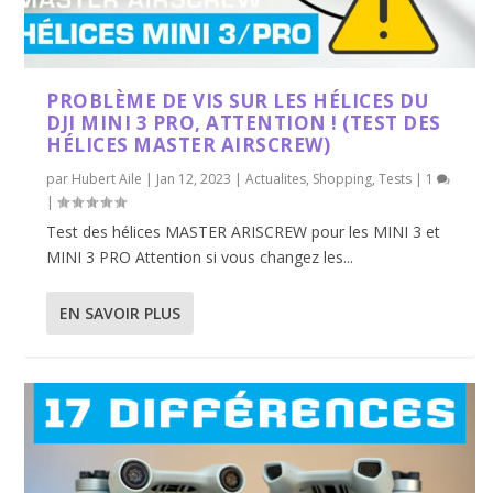
PROBLÈME DE VIS SUR LES HÉLICES DU
DJI MINI 3 PRO, ATTENTION ! (TEST DES
HÉLICES MASTER AIRSCREW)
par
Hubert Aile
|
Jan 12, 2023
|
Actualites
,
Shopping
,
Tests
|
1
|
Test des hélices MASTER ARISCREW pour les MINI 3 et
MINI 3 PRO Attention si vous changez les...
EN SAVOIR PLUS