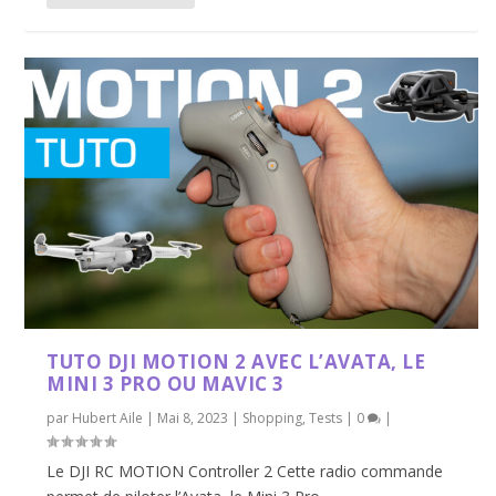
TUTO DJI MOTION 2 AVEC L’AVATA, LE
MINI 3 PRO OU MAVIC 3
par
Hubert Aile
|
Mai 8, 2023
|
Shopping
,
Tests
|
0
|
Le DJI RC MOTION Controller 2 Cette radio commande