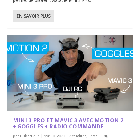
permet de piloter l’Avata, le Mini 3 Pro...
EN SAVOIR PLUS
MINI 3 PRO ET MAVIC 3 AVEC MOTION 2
+ GOGGLES + RADIO COMMANDE
par
Hubert Aile
|
Avr 30, 2023
|
Actualites
,
Tests
|
0
|