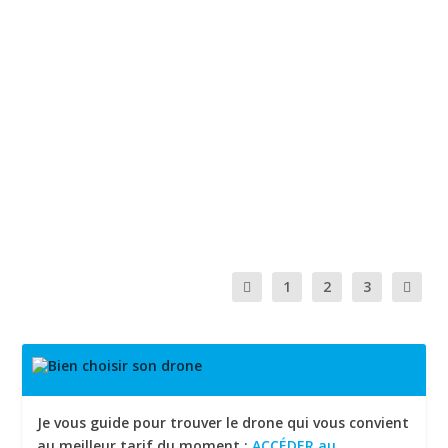
OBLIGATION DE SIGNALEMENT
ÉLECTRONIQUE POUR LES DRONES
par
Hubert Aile
|
Juil 5, 2020
|
Actualites
,
Tests
|
1
|
Obligation de signalement électronique à distance pour
les drones de plus de 800 grammes Depuis le...
EN SAVOIR PLUS
1
2
3
Je vous guide pour trouver le drone qui vous convient
au meilleur tarif du moment :
ACCÉDER au