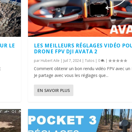
UR LE
LES MEILLEURS RÉGLAGES VIDÉO PO
DRONE FPV DJI AVATA 2
par
Hubert Aile
|
Juil 7, 2024
|
Tutos
|
0
|
t
Comment obtenir un bon rendu vidéo FPV avec un 
Je partage avec vous les réglages que...
EN SAVOIR PLUS
 DRONE FPV DJI...
 MINI 4 PRO /...
CKET 3 (TUTO D...
RA POUR LE DJI ...
TO POUR LE DRON...