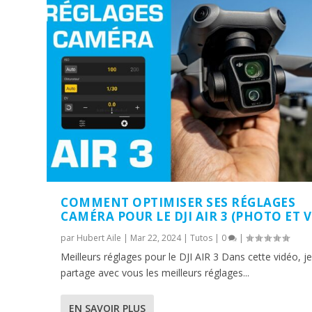
COMMENT OPTIMISER SES RÉGLAGES
CAMÉRA POUR LE DJI AIR 3 (PHOTO ET 
par
Hubert Aile
|
Mar 22, 2024
|
Tutos
|
0
|
Meilleurs réglages pour le DJI AIR 3 Dans cette vidéo, j
partage avec vous les meilleurs réglages...
EN SAVOIR PLUS