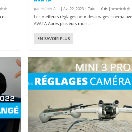
par
Hubert Aile
|
Avr 22, 2023
|
Tutos
|
0
|
 ces
Les meilleurs réglages pour des images cinéma avec
AVATA Après plusieurs mois...
EN SAVOIR PLUS