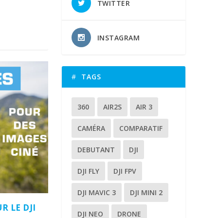
TWITTER
INSTAGRAM
TAGS
360
AIR2S
AIR 3
CAMÉRA
COMPARATIF
DEBUTANT
DJI
DJI FLY
DJI FPV
DJI MAVIC 3
DJI MINI 2
R LE DJI
DJI NEO
DRONE