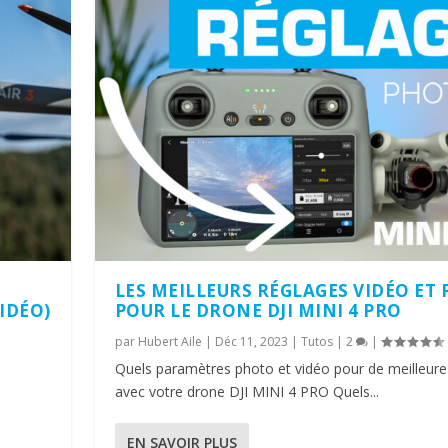
LES MEILLEURS RÉGLAGES VIDÉO ET
VIDÉO)
POUR LE DRONE DJI MINI 4 PRO
par
Hubert Aile
|
Déc 11, 2023
|
Tutos
|
2
|
e
Quels paramètres photo et vidéo pour de meilleur
avec votre drone DJI MINI 4 PRO Quels...
EN SAVOIR PLUS