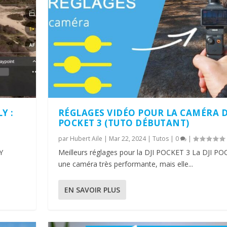
Y :
RÉGLAGES VIDÉO POUR LA CAMÉRA D
POCKET 3 (TUTO DÉBUTANT)
par
Hubert Aile
|
Mar 22, 2024
|
Tutos
|
0
|
Y
Meilleurs réglages pour la DJI POCKET 3 La DJI PO
une caméra très performante, mais elle...
EN SAVOIR PLUS