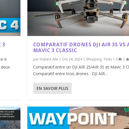
 3
COMPARATIF DRONES DJI AIR 3S VS A
MAVIC 3 CLASSIC
par
Hubert Aile
|
Oct 24, 2024
|
Shopping
,
Tests
|
0
|
e deux
Comparatif entre un DJI AIR 2S/AIR 3S et Mavic 3 C
Comparatif entre trois drones : DJI AIR...
EN SAVOIR PLUS
 VS MAVIC 3 ...
DJI, ATT...
 MINI 4 PRO /...
IS...
 DE CES D...
|