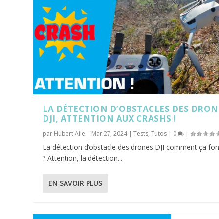
LA DÉTECTION D’OBSTACLES DES DRON
DJI, ATTENTION AUX CRASHS !
par
Hubert Aile
|
Mar 27, 2024
|
Tests
,
Tutos
|
0
|
La détection d’obstacle des drones DJI comment ça fo
? Attention, la détection...
EN SAVOIR PLUS