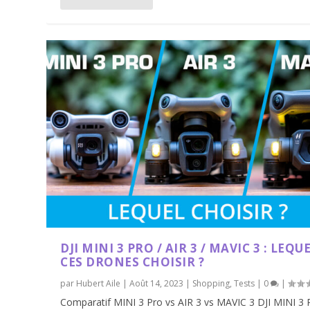
DJI MINI 3 PRO / AIR 3 / MAVIC 3 : LEQU
CES DRONES CHOISIR ?
par
Hubert Aile
|
Août 14, 2023
|
Shopping
,
Tests
|
0
|
Comparatif MINI 3 Pro vs AIR 3 vs MAVIC 3 DJI MINI 3