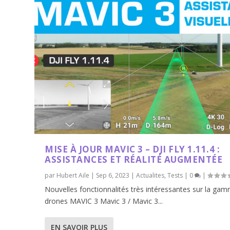
MISE À JOUR MAVIC 3 – DJI FLY 1.11.4 :
ASSISTANCES ET RÉALITÉ AUGMENTÉE
par
Hubert Aile
|
Sep 6, 2023
|
Actualites
,
Tests
|
0
|
Nouvelles fonctionnalités très intéressantes sur la ga
drones MAVIC 3 Mavic 3 / Mavic 3...
EN SAVOIR PLUS