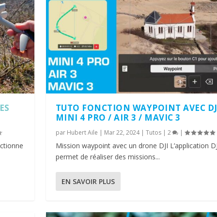
ES
TUTO FONCTION WAYPOINT AVEC DJI
MINI 4 PRO / AIR 3 / MAVIC 3
par
Hubert Aile
|
Mar 22, 2024
|
Tutos
|
2
|
nctionne
Mission waypoint avec un drone DJI L’application D
permet de réaliser des missions...
EN SAVOIR PLUS