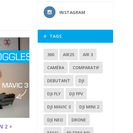
INSTAGRAM
TAGS
360
AIR2S
AIR 3
CAMÉRA
COMPARATIF
DEBUTANT
DJI
DJI FLY
DJI FPV
DJI MAVIC 3
DJI MINI 2
DJI NEO
DRONE
N 2 +
ESSAI
FILTRES ND