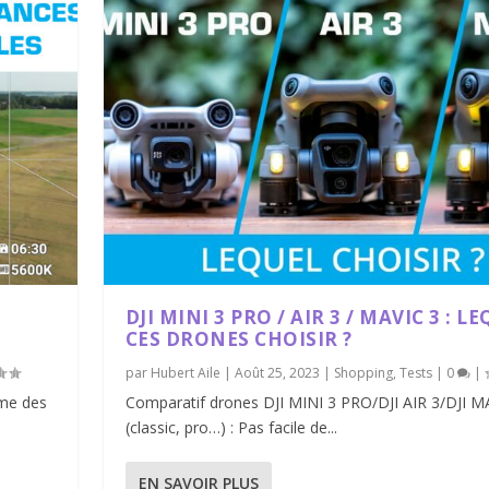
DJI MINI 3 PRO / AIR 3 / MAVIC 3 : L
CES DRONES CHOISIR ?
par
Hubert Aile
|
Août 25, 2023
|
Shopping
,
Tests
|
0
|
mme des
Comparatif drones DJI MINI 3 PRO/DJI AIR 3/DJI M
(classic, pro…) : Pas facile de...
EN SAVOIR PLUS