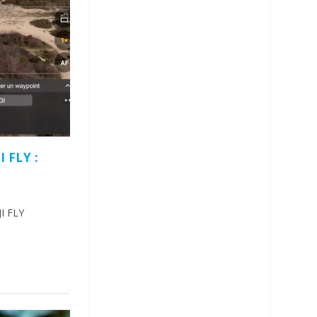
 FLY :
JI FLY