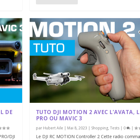
EL DE
TUTO DJI MOTION 2 AVEC L’AVATA, L
PRO OU MAVIC 3
par
Hubert Aile
|
Mai 8, 2023
|
Shopping
,
Tests
|
0
|
 PRO/DJI
Le DJI RC MOTION Controller 2 Cette radio comm