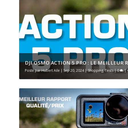
DJI OSMO ACTION 5 PRO : LE MEILLEUR 
Posté par
Hubert Aile
|
Sep 20, 2024
|
Shopping
,
Tests
|
0
|