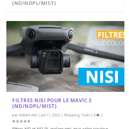
(ND/NDPL/MIST)
TEST COMPLET DU DRONE V-COPTR
FALCON À DEUX ROTORS...
FILTRES NISI POUR LE MAVIC 3
(ND/NDPL/MIST)
par
Hubert Aile
|
Juil 11, 2022
|
Shopping
,
Tests
|
0
|
Filtres ND et ND PL (polarisant), true color (couleur