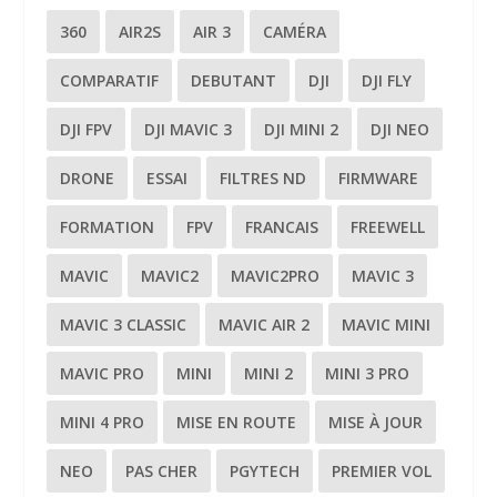
360
AIR2S
AIR 3
CAMÉRA
COMPARATIF
DEBUTANT
DJI
DJI FLY
DJI FPV
DJI MAVIC 3
DJI MINI 2
DJI NEO
DRONE
ESSAI
FILTRES ND
FIRMWARE
FORMATION
FPV
FRANCAIS
FREEWELL
MAVIC
MAVIC2
MAVIC2PRO
MAVIC 3
MAVIC 3 CLASSIC
MAVIC AIR 2
MAVIC MINI
MAVIC PRO
MINI
MINI 2
MINI 3 PRO
MINI 4 PRO
MISE EN ROUTE
MISE À JOUR
NEO
PAS CHER
PGYTECH
PREMIER VOL