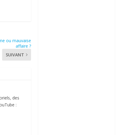
nne ou mauvaise
affaire ?
SUIVANT
oriels, des
YouTube :