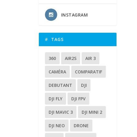
INSTAGRAM
TAGS
360
AIR2S
AIR 3
CAMÉRA
COMPARATIF
DEBUTANT
DJI
DJI FLY
DJI FPV
DJI MAVIC 3
DJI MINI 2
DJI NEO
DRONE