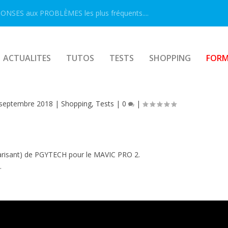
ONSES aux PROBLÈMES les plus fréquents....
ACTUALITES
TUTOS
TESTS
SHOPPING
FORM
 DENSITÉ NEUTRE/POLARISANTS PGYTE
 septembre 2018
|
Shopping
,
Tests
|
0
|
polarisant) de PGYTECH pour le MAVIC PRO 2.
.