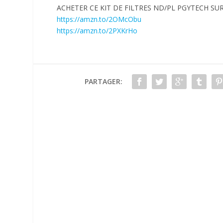
ACHETER CE KIT DE FILTRES ND/PL PGYTECH SU
https://amzn.to/2OMcObu
https://amzn.to/2PXKrHo
PARTAGER: