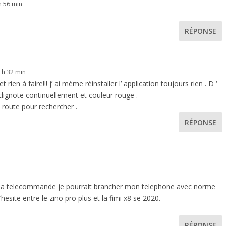
h 56 min
RÉPONSE
 h 32 min
et rien à faire!!! j’ ai mème réinstaller l’ application toujours rien . D ‘
lignote continuellement et couleur rouge .
route pour rechercher .
RÉPONSE
sur la telecommande je pourrait brancher mon telephone avec norme
hesite entre le zino pro plus et la fimi x8 se 2020.
RÉPONSE