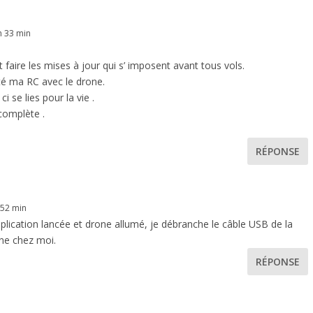
h 33 min
faire les mises à jour qui s’ imposent avant tous vols.
cté ma RC avec le drone.
 se lies pour la vie .
complète .
RÉPONSE
 52 min
’application lancée et drone allumé, je débranche le câble USB de la
nne chez moi.
RÉPONSE