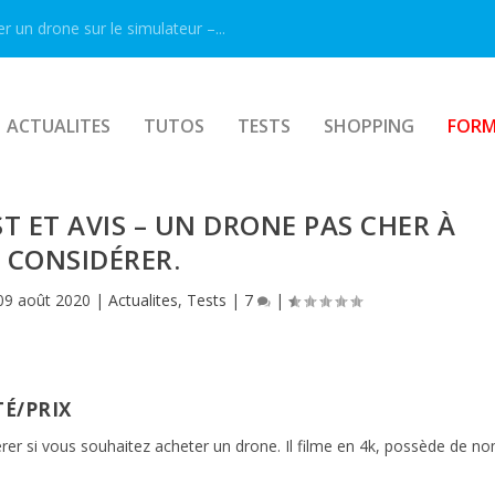
er un drone sur le simulateur –...
ACTUALITES
TUTOS
TESTS
SHOPPING
FORM
EST ET AVIS – UN DRONE PAS CHER À
CONSIDÉRER.
09 août 2020
|
Actualites
,
Tests
|
7
|
É/PRIX
rer si vous souhaitez acheter un drone. Il filme en 4k, possède de n