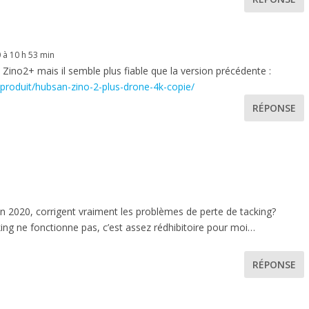
 à 10 h 53 min
le Zino2+ mais il semble plus fiable que la version précédente :
/produit/hubsan-zino-2-plus-drone-4k-copie/
RÉPONSE
in 2020, corrigent vraiment les problèmes de perte de tacking?
cking ne fonctionne pas, c’est assez rédhibitoire pour moi…
RÉPONSE