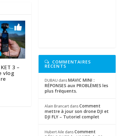
COMMENTAIRES
RÉCENTS
KET 3 –
e vlog
ore
MAVIC MINI :
DUBAU
dans
RÉPONSES aux PROBLÈMES les
plus fréquents.
Comment
Alain Brancart
dans
mettre à jour son drone DJI et
DJI FLY – Tutoriel complet
Comment
Hubert Aile
dans