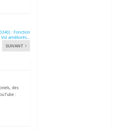
0340) : Fonction
 Vol améliorés…
SUIVANT
oriels, des
YouTube :