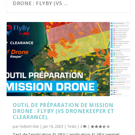
DRONE : FLYBY (VS ...
TÉLÉPILOTE DRONE PROFESSIONNEL:
MISSION DRONE PROFESSIONNELLE :
RETOUR SUR UNE JOU...
COMMENT CA SE PASS...
OUTIL DE PRÉPARATION DE MISSION
DRONE : FLYBY (VS DRONEKEEPER ET
CLEARANCE).
par
Hubert Aile
|
Jan 16, 2023
|
Tests
|
3
|
Test de l’application FLYBY L’application FLYBY permet