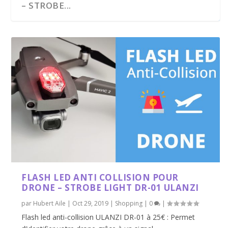
– STROBE...
FLASH LED ANTI COLLISION POUR
DRONE – STROBE LIGHT DR-01 ULANZI
par
Hubert Aile
|
Oct 29, 2019
|
Shopping
|
0
|
Flash led anti-collision ULANZI DR-01 à 25€ : Permet