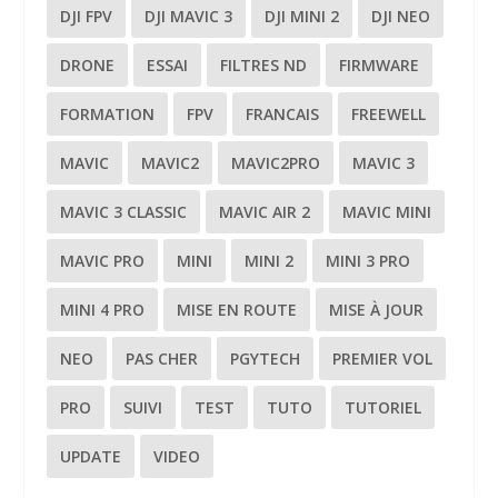
DJI FPV
DJI MAVIC 3
DJI MINI 2
DJI NEO
DRONE
ESSAI
FILTRES ND
FIRMWARE
FORMATION
FPV
FRANCAIS
FREEWELL
MAVIC
MAVIC2
MAVIC2PRO
MAVIC 3
MAVIC 3 CLASSIC
MAVIC AIR 2
MAVIC MINI
MAVIC PRO
MINI
MINI 2
MINI 3 PRO
MINI 4 PRO
MISE EN ROUTE
MISE À JOUR
NEO
PAS CHER
PGYTECH
PREMIER VOL
PRO
SUIVI
TEST
TUTO
TUTORIEL
UPDATE
VIDEO