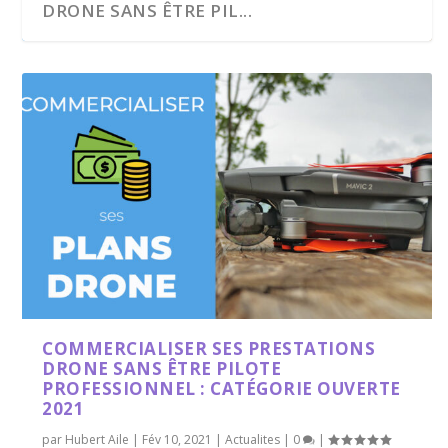
DRONE SANS ÊTRE PIL...
COMMERCIALISER SES PRESTATIONS
DRONE SANS ÊTRE PILOTE
PROFESSIONNEL : CATÉGORIE OUVERTE
2021
par
Hubert Aile
|
Fév 10, 2021
|
Actualites
|
0
|