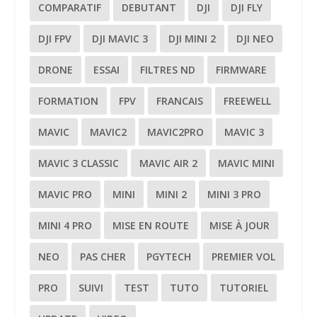
COMPARATIF
DEBUTANT
DJI
DJI FLY
DJI FPV
DJI MAVIC 3
DJI MINI 2
DJI NEO
DRONE
ESSAI
FILTRES ND
FIRMWARE
FORMATION
FPV
FRANCAIS
FREEWELL
MAVIC
MAVIC2
MAVIC2PRO
MAVIC 3
MAVIC 3 CLASSIC
MAVIC AIR 2
MAVIC MINI
MAVIC PRO
MINI
MINI 2
MINI 3 PRO
MINI 4 PRO
MISE EN ROUTE
MISE À JOUR
NEO
PAS CHER
PGYTECH
PREMIER VOL
PRO
SUIVI
TEST
TUTO
TUTORIEL