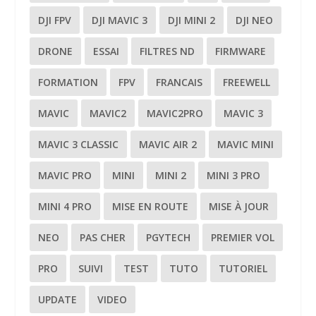
DJI FPV
DJI MAVIC 3
DJI MINI 2
DJI NEO
DRONE
ESSAI
FILTRES ND
FIRMWARE
FORMATION
FPV
FRANCAIS
FREEWELL
MAVIC
MAVIC2
MAVIC2PRO
MAVIC 3
MAVIC 3 CLASSIC
MAVIC AIR 2
MAVIC MINI
MAVIC PRO
MINI
MINI 2
MINI 3 PRO
MINI 4 PRO
MISE EN ROUTE
MISE À JOUR
NEO
PAS CHER
PGYTECH
PREMIER VOL
PRO
SUIVI
TEST
TUTO
TUTORIEL
UPDATE
VIDEO